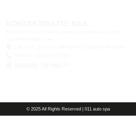
KONTAKTIRAJTE NAS
Rezervišite svoj termin već danas i prepustite vaše vozilo u
ruke profesionalaca! 🚗✨
Lokacija: Stevana Jakovljevica, Ledine, Beograd
Telefon: +381631812600
Instagram: 011 Auto Spa
WhatsApp
Viber
© 2025 All Rights Reserved | 011 auto spa