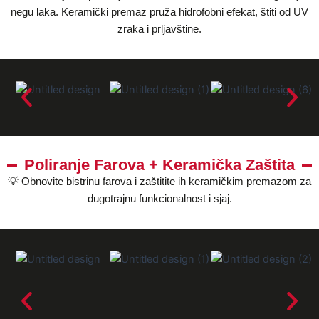
negu laka. Keramički premaz pruža hidrofobni efekat, štiti od UV
zraka i prljavštine.
Poliranje Farova + Keramička Zaštita
💡 Obnovite bistrinu farova i zaštitite ih keramičkim premazom za
dugotrajnu funkcionalnost i sjaj.