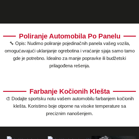
Poliranje Automobila Po Panelu
🔧 Opis: Nudimo poliranje pojedinačnih panela vašeg vozila,
omogućavajući uklanjanje ogrebotina i vraćanje sjaja samo tamo
gde je potrebno. Idealno za manje popravke ili budžetski
prilagođena rešenja.
Farbanje Kočionih Klešta
🎨 Dodajte sportsku notu vašem automobilu farbanjem kočionih
klešta. Koristimo boje otporne na visoke temperature sa
preciznim nanošenjem.