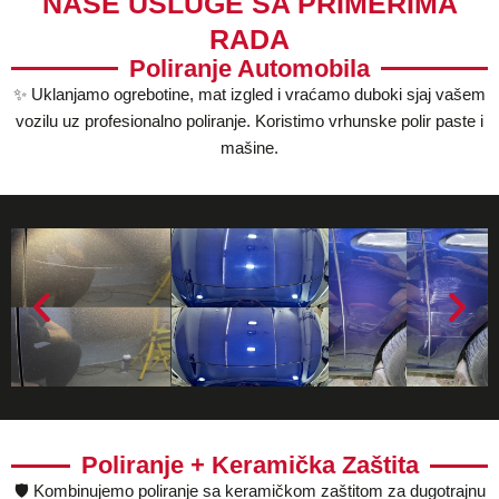
NAŠE USLUGE SA PRIMERIMA
RADA
Poliranje Automobila
✨ Uklanjamo ogrebotine, mat izgled i vraćamo duboki sjaj vašem
vozilu uz profesionalno poliranje. Koristimo vrhunske polir paste i
mašine.
Poliranje + Keramička Zaštita
🛡️ Kombinujemo poliranje sa keramičkom zaštitom za dugotrajnu