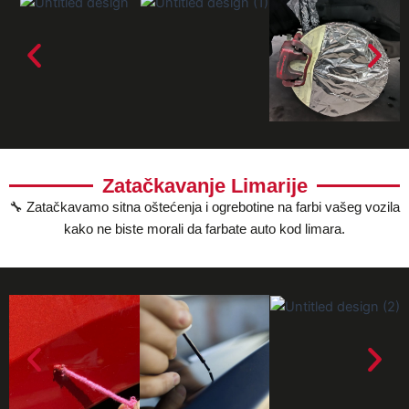
Zatačkavanje Limarije
🔧 Zatačkavamo sitna oštećenja i ogrebotine na farbi vašeg vozila
kako ne biste morali da farbate auto kod limara.