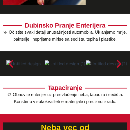
Dubinsko Pranje Enterijera
🧼 Očistite svaki detalj unutrašnjosti automobila. Uklanjamo mrlje,
bakterije i neprijatne mirise sa sedišta, tepiha i plastike.
Tapaciranje
🎨 Obnovite enterijer uz presvlačenje neba, tapacira i sedišta.
Koristimo visokokvalitetne materijale i preciznu izradu.
Neba vec od